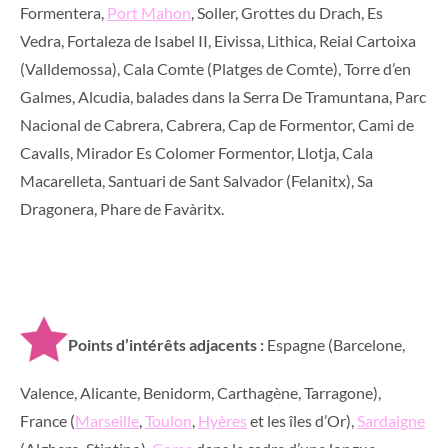
Formentera,
Port Mahon
, Soller, Grottes du Drach, Es
Vedra, Fortaleza de Isabel II, Eivissa, Lithica, Reial Cartoixa
(Valldemossa), Cala Comte (Platges de Comte), Torre d’en
Galmes, Alcudia, balades dans la Serra De Tramuntana, Parc
Nacional de Cabrera, Cabrera, Cap de Formentor, Cami de
Cavalls, Mirador Es Colomer Formentor, Llotja, Cala
Macarelleta, Santuari de Sant Salvador
(Felanitx), Sa
Dragonera, Phare de Favàritx.
Points d’intérêts adjacents :
Espagne (Barcelone,
Valence, Alicante, Benidorm, Carthagène, Tarragone),
France (
Marseille
,
Toulon
,
Hyères
et les îles d’Or),
Sardaigne