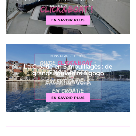
23 JANVIER 2018
BASTIEN
EN SAVOIR PLUS
BONS PLANS ET IDÉES
La Croatie en 5 mouillages : de
grands souvenirs à gogo
31 JANVIER 2018
BASTIEN
EN SAVOIR PLUS