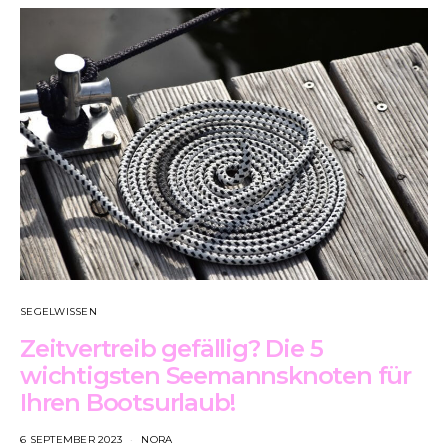
SEGELWISSEN
Zeitvertreib gefällig? Die 5
wichtigsten Seemannsknoten für
Ihren Bootsurlaub!
6 SEPTEMBER 2023
NORA