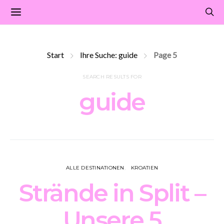
Start
Ihre Suche: guide
Page 5
SEARCH RESULTS FOR
guide
ALLE DESTINATIONEN
KROATIEN
Strände in Split –
Unsere 5