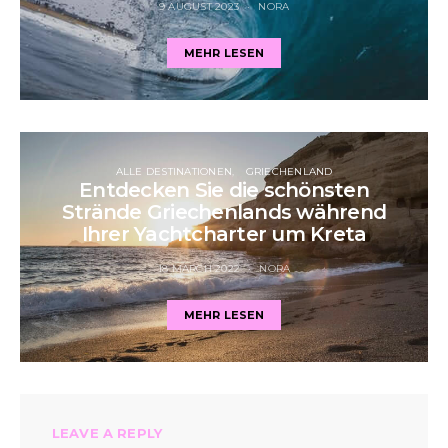
9 AUGUST 2023
NORA
MEHR LESEN
ALLE DESTINATIONEN
GRIECHENLAND
Entdecken Sie die schönsten
Strände Griechenlands während
Ihrer Yachtcharter um Kreta
18 MARCH 2022
NORA
MEHR LESEN
LEAVE A REPLY