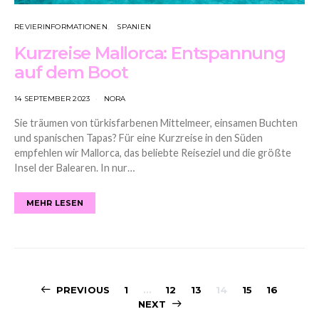
REVIERINFORMATIONEN
SPANIEN
Kurzreise Mallorca: Entspannung
auf dem Boot
14 SEPTEMBER 2023
NORA
Sie träumen von türkisfarbenen Mittelmeer, einsamen Buchten
und spanischen Tapas? Für eine Kurzreise in den Süden
empfehlen wir Mallorca, das beliebte Reiseziel und die größte
Insel der Balearen. In nur…
MEHR LESEN
Posts
PREVIOUS
1
…
12
13
14
15
16
NEXT