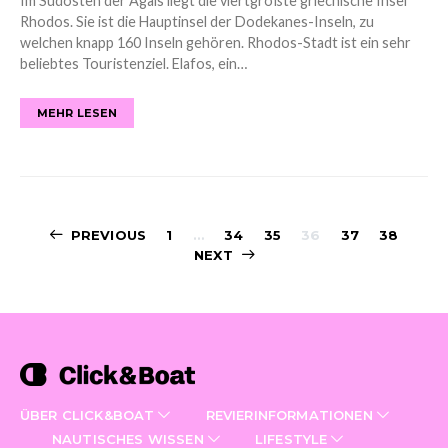
Im Südosten der Ägäis liegt die viertgrößte griechische Insel
Rhodos. Sie ist die Hauptinsel der Dodekanes-Inseln, zu
welchen knapp 160 Inseln gehören. Rhodos-Stadt ist ein sehr
beliebtes Touristenziel. Elafos, ein…
MEHR LESEN
Posts
PREVIOUS
1
…
34
35
36
37
38
NEXT
navigation
ÜBER CLICK&BOAT
REVIERINFORMATIONEN
NAUTISCHES WISSEN
LIFESTYLE